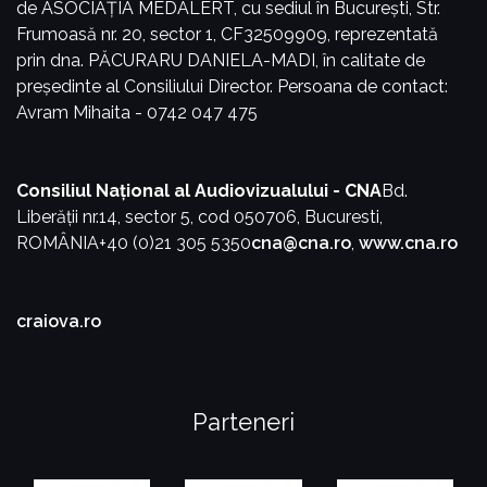
de ASOCIAȚIA MEDALERT, cu sediul în București, Str.
Frumoasă nr. 20, sector 1, CF32509909, reprezentată
prin dna. PĂCURARU DANIELA-MADI, în calitate de
președinte al Consiliului Director.
Persoana de contact:
Avram Mihaita - 0742 047 475
Consiliul Național al Audiovizualului - CNA
Bd.
Liberății nr.14, sector 5, cod 050706, Bucuresti,
ROMÂNIA
+40 (0)21 305 5350
cna@cna.ro
,
www.cna.ro
craiova.ro
Parteneri