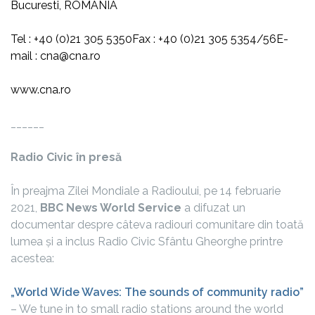
Bucuresti, ROMÂNIA
Tel : +40 (0)21 305 5350
Fax : +40 (0)21 305 5354/56
E-
mail :
cna@cna.ro
www.cna.ro
______
Radio Civic în presă
În preajma Zilei Mondiale a Radioului, pe 14 februarie
2021,
BBC News World Service
a difuzat un
documentar despre câteva radiouri comunitare din toată
lumea și a inclus Radio Civic Sfântu Gheorghe printre
acestea:
„World Wide Waves: The sounds of community radio”
– We tune in to small radio stations around the world