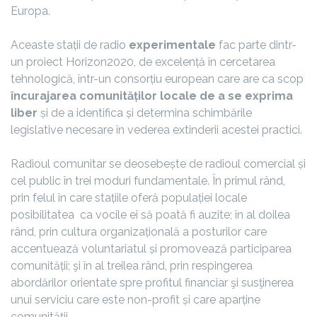
Europa.
Aceaste stații de radio
experimentale
fac parte dintr-
un proiect Horizon2020, de excelență în cercetarea
tehnologică, într-un consorțiu european care are ca scop
încurajarea comunităților locale de a se exprima
liber
și de a identifica și determina schimbările
legislative necesare în vederea extinderii acestei practici.
Radioul comunitar se deosebește de radioul comercial și
cel public în trei moduri fundamentale. În primul rând,
prin felul în care stațiile oferă populației locale
posibilitatea ca vocile ei să poată fi auzite; în al doilea
rând, prin cultura organizațională a posturilor care
accentuează voluntariatul și promovează participarea
comunității; şi în al treilea rând, prin respingerea
abordărilor orientate spre profitul financiar şi susţinerea
unui serviciu care este non-profit și care aparține
comunităţii.