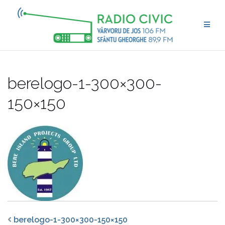
Skip
to
content
berelogo-1-300×300-
150×150
berelogo-1-300×300-150×150