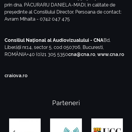
prin dna. PĂCURARU DANIELA-MADI, în calitate de
președinte al Consiliului Director.
Persoana de contact:
Avram Mihaita - 0742 047 475
Consiliul Național al Audiovizualului - CNA
Bd.
Liberății nr.14, sector 5, cod 050706, Bucuresti,
ROMÂNIA
+40 (0)21 305 5350
cna@cna.ro
,
www.cna.ro
craiova.ro
Parteneri