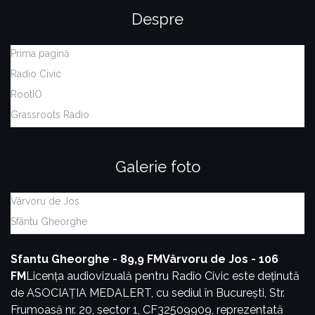
Despre
Prima pagină
Radio Civic
RootIO
Grassroots Radio
Galerie foto
Vârvoru de Jos
Sfântu Gheorghe
Sfantu Gheorghe - 89,9 FM
Vârvoru de Jos - 106
FM
Licența audiovizuală pentru Radio Civic este deținută
de ASOCIAȚIA MEDALERT, cu sediul în București, Str.
Frumoasă nr. 20, sector 1, CF32509909, reprezentată