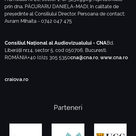
prin dna. PĂCURARU DANIELA-MADI, în calitate de
președinte al Consiliului Director.
Persoana de contact:
Avram Mihaita - 0742 047 475
Consiliul Național al Audiovizualului - CNA
Bd.
Liberății nr.14, sector 5, cod 050706, Bucuresti,
ROMÂNIA
+40 (0)21 305 5350
cna@cna.ro
,
www.cna.ro
craiova.ro
Parteneri