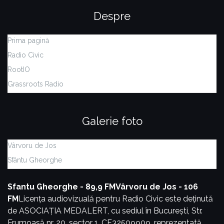
Despre
Prima pagină
Radio Civic
RootIO
Grassroots Radio
Galerie foto
Vârvoru de Jos
Sfântu Gheorghe
Sfantu Gheorghe - 89,9 FM
Vârvoru de Jos - 106
FM
Licența audiovizuală pentru Radio Civic este deținută
de ASOCIAȚIA MEDALERT, cu sediul în București, Str.
Frumoasă nr. 20, sector 1, CF32509909, reprezentată