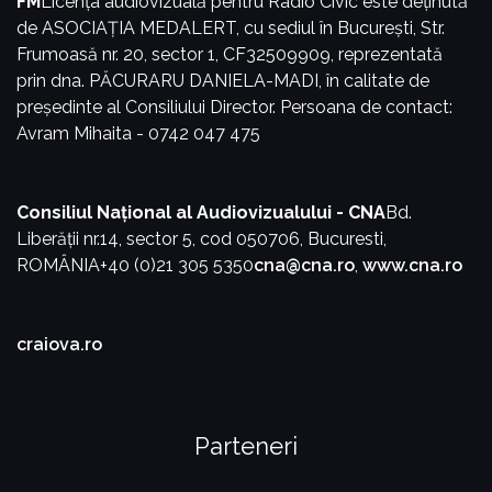
FM
Licența audiovizuală pentru Radio Civic este deținută
de ASOCIAȚIA MEDALERT, cu sediul în București, Str.
Frumoasă nr. 20, sector 1, CF32509909, reprezentată
prin dna. PĂCURARU DANIELA-MADI, în calitate de
președinte al Consiliului Director.
Persoana de contact:
Avram Mihaita - 0742 047 475
Consiliul Național al Audiovizualului - CNA
Bd.
Liberății nr.14, sector 5, cod 050706, Bucuresti,
ROMÂNIA
+40 (0)21 305 5350
cna@cna.ro
,
www.cna.ro
craiova.ro
Parteneri