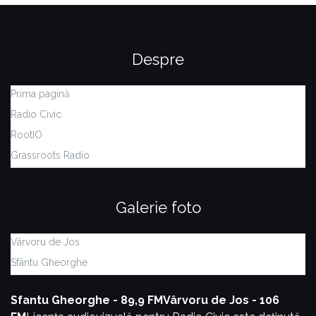
Despre
Prima pagină
Radio Civic
RootIO
Grassroots Radio
Galerie foto
Vârvoru de Jos
Sfântu Gheorghe
Sfantu Gheorghe - 89,9 FM
Vârvoru de Jos - 106