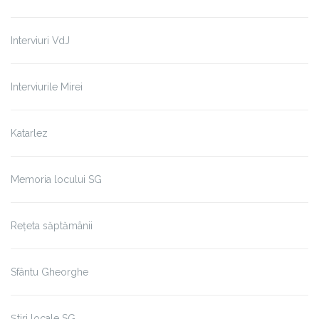
Interviuri VdJ
Interviurile Mirei
Katarlez
Memoria locului SG
Rețeta săptămânii
Sfântu Gheorghe
Știri locale SG