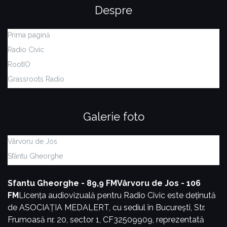
Despre
Prima pagină
Radio Civic
RootIO
Grassroots Radio
Galerie foto
Vârvoru de Jos
Sfântu Gheorghe
Sfantu Gheorghe - 89,9 FM
Vârvoru de Jos - 106
FM
Licența audiovizuală pentru Radio Civic este deținută
de ASOCIAȚIA MEDALERT, cu sediul în București, Str.
Frumoasă nr. 20, sector 1, CF32509909, reprezentată