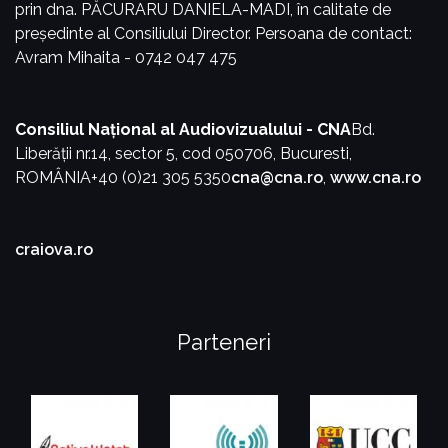
prin dna. PĂCURARU DANIELA-MADI, în calitate de
președinte al Consiliului Director.
Persoana de contact:
Avram Mihaita - 0742 047 475
Consiliul Național al Audiovizualului - CNA
Bd.
Liberății nr.14, sector 5, cod 050706, Bucuresti,
ROMÂNIA
+40 (0)21 305 5350
cna@cna.ro
,
www.cna.ro
craiova.ro
Parteneri