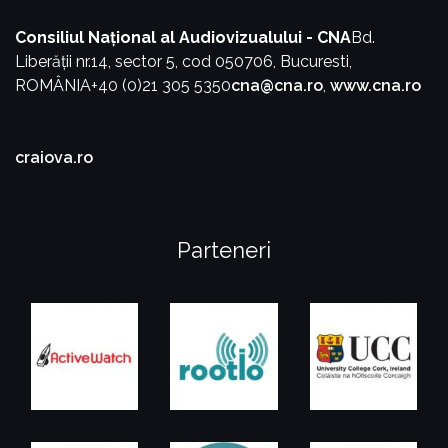
Consiliul Național al Audiovizualului - CNA
Bd.
Liberății nr.14, sector 5, cod 050706, Bucuresti,
ROMÂNIA
+40 (0)21 305 5350
cna@cna.ro
,
www.cna.ro
craiova.ro
Parteneri