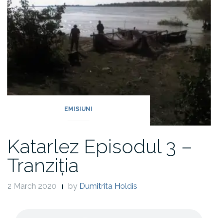
EMISIUNI
Katarlez Episodul 3 –
Tranziția
2 March 2020
by
Dumitrita Holdis