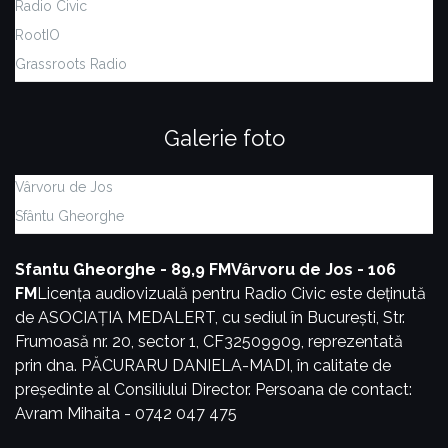
Radio Civic
RootIO
Grassroots Radio
Galerie foto
Vârvoru de Jos
Sfântu Gheorghe
Sfantu Gheorghe - 89,9 FM
Vârvoru de Jos - 106
FM
Licența audiovizuală pentru Radio Civic este deținută
de ASOCIAȚIA MEDALERT, cu sediul în București, Str.
Frumoasă nr. 20, sector 1, CF32509909, reprezentată
prin dna. PĂCURARU DANIELA-MADI, în calitate de
președinte al Consiliului Director.
Persoana de contact:
Avram Mihaita - 0742 047 475