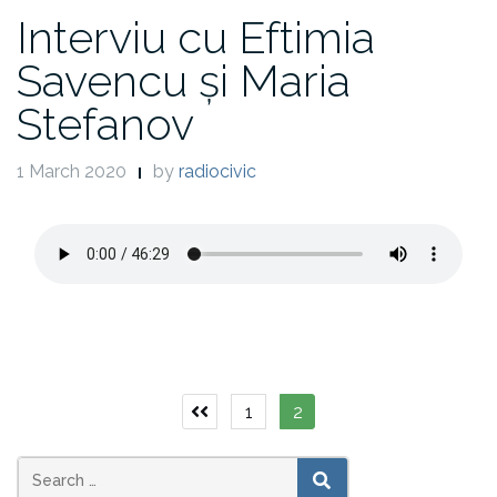
Interviu cu Eftimia
Savencu și Maria
Stefanov
1 March 2020
by
radiocivic
Posts
1
2
Previous
page
pagination