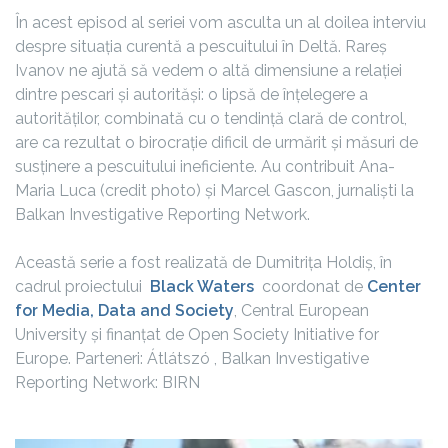
În acest episod al seriei vom asculta un al doilea interviu
despre situația curentă a pescuitului în Deltă. Rareș
Ivanov ne ajută să vedem o altă dimensiune a relației
dintre pescari și autorităși: o lipsă de înțelegere a
autorităților, combinată cu o tendință clară de control,
are ca rezultat o birocrație dificil de urmărit și măsuri de
susținere a pescuitului ineficiente. Au contribuit Ana-
Maria Luca (credit photo) și Marcel Gascon, jurnaliști la
Balkan Investigative Reporting Network.
Această serie a fost realizată de Dumitrița Holdiș, în
cadrul proiectului
Black Waters
coordonat de
Center
for Media, Data and Society
, Central European
University și finanțat de Open Society Initiative for
Europe. Parteneri: Átlátszó , Balkan Investigative
Reporting Network: BIRN