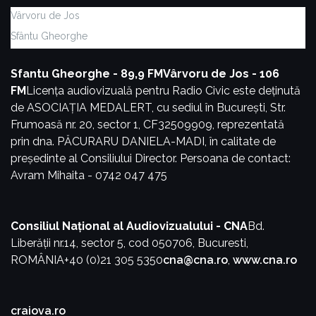
Vârvoru de Jos
Sfântu Gheorghe
Sfantu Gheorghe - 89,9 FM
Vârvoru de Jos - 106
FM
Licența audiovizuală pentru Radio Civic este deținută
de ASOCIAȚIA MEDALERT, cu sediul în București, Str.
Frumoasă nr. 20, sector 1, CF32509909, reprezentată
prin dna. PĂCURARU DANIELA-MADI, în calitate de
președinte al Consiliului Director.
Persoana de contact:
Avram Mihaita - 0742 047 475
Consiliul Național al Audiovizualului - CNA
Bd.
Liberății nr.14, sector 5, cod 050706, Bucuresti,
ROMÂNIA
+40 (0)21 305 5350
cna@cna.ro
,
www.cna.ro
craiova.ro