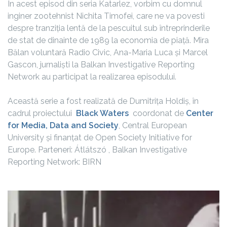
În acest episod din seria Katarlez, vorbim cu domnul
inginer zootehnist Nichita Timofei, care ne va povesti
despre tranziția lentă de la pescuitul sub întreprinderile
de stat de dinainte de 1989 la economia de piață. Mira
Bălan voluntară Radio Civic, Ana-Maria Luca și Marcel
Gascon, jurnaliști la Balkan Investigative Reporting
Network au participat la realizarea episodului.
Această serie a fost realizată de Dumitrița Holdiș, în
cadrul proiectului
Black Waters
coordonat de
Center
for Media, Data and Society
, Central European
University și finanțat de Open Society Initiative for
Europe. Parteneri: Átlátszó , Balkan Investigative
Reporting Network: BIRN