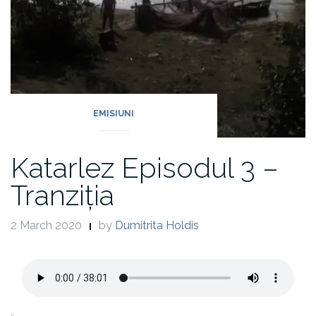
EMISIUNI
Katarlez Episodul 3 –
Tranziția
2 March 2020
by
Dumitrita Holdis