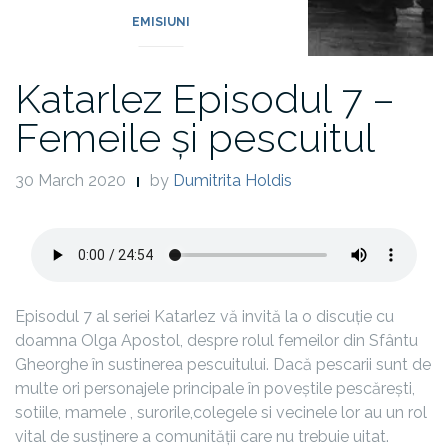
EMISIUNI
Katarlez Episodul 7 –
Femeile și pescuitul
30 March 2020
by
Dumitrita Holdis
Episodul 7 al seriei Katarlez vă invită la o discuție cu
doamna Olga Apostol, despre rolul femeilor din Sfântu
Gheorghe în sustinerea pescuitului. Dacă pescarii sunt de
multe ori personajele principale în poveștile pescărești,
sotiile, mamele , surorile,colegele si vecinele lor au un rol
vital de susținere a comunității care nu trebuie uitat.