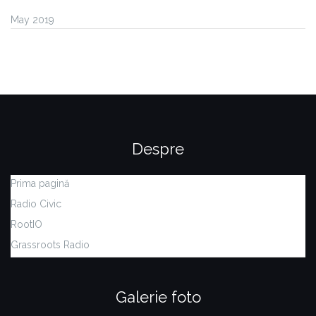
May 2019
Despre
Prima pagină
Radio Civic
RootIO
Grassroots Radio
Galerie foto