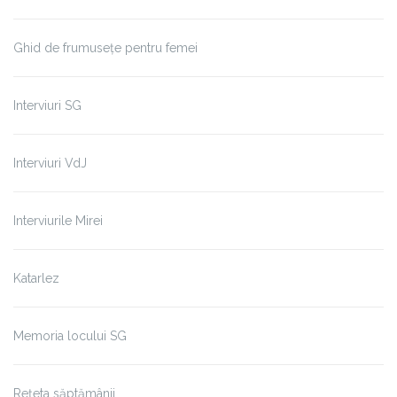
Ghid de frumusețe pentru femei
Interviuri SG
Interviuri VdJ
Interviurile Mirei
Katarlez
Memoria locului SG
Rețeta săptămânii