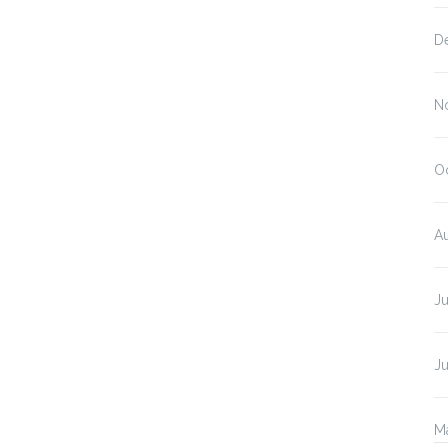
D
N
O
A
Ju
J
M