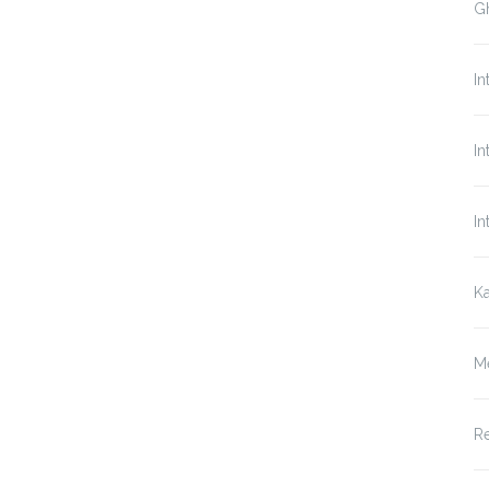
Gh
In
In
In
Ka
M
Re