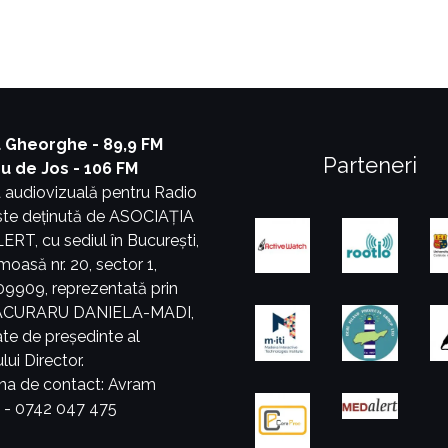
 Gheorghe - 89,9 FM
Parteneri
ru de Jos - 106 FM
 audiovizuală pentru Radio
este deținută de ASOCIAȚIA
T, cu sediul în București,
umoasă nr. 20, sector 1,
9909, reprezentată prin
PĂCURARU DANIELA-MADI,
tate de președinte al
lui Director.
na de contact: Avram
a - 0742 047 475