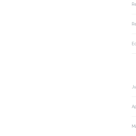
Re
Re
Ec
Ju
Ap
M