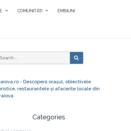
E
COMUNITĂȚI
EMISIUNI
earch
SEARCH
or:
raiova.ro - Descoperă orașul, obiectivele
uristice, restaurantele și afacerile locale din
raiova
Categories