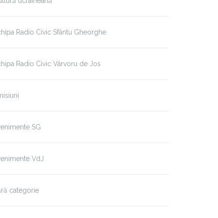
ltură ucraineană
hipa Radio Civic Sfântu Gheorghe
hipa Radio Civic Vârvoru de Jos
isiuni
venimente SG
venimente VdJ
ră categorie