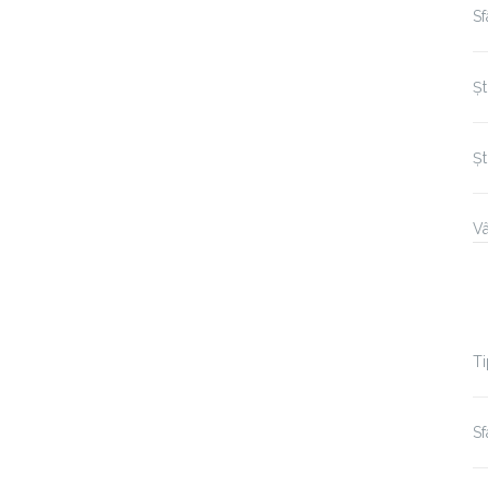
S
Șt
Șt
Vâ
Ti
Sf