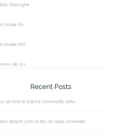
fântu Gheorghe
iri locale SG
iri locale VdJ
rvoru de Jos
Recent Posts
ps on how to build a community radio
aturi despre cum să faci un radio comunitar