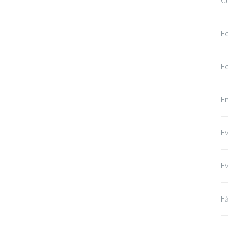
Cu
Ec
Ec
Em
E
E
Fă