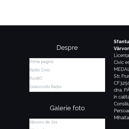
Sfantu
Despre
Vârvo
Licența
Prima pagină
Civic 
MEDALER
Radio Civic
Str. Fr
RootIO
CF3250
Grassroots Radio
dna. 
în cali
Consiliu
Galerie foto
Persoa
Mihait
Vârvoru de Jos