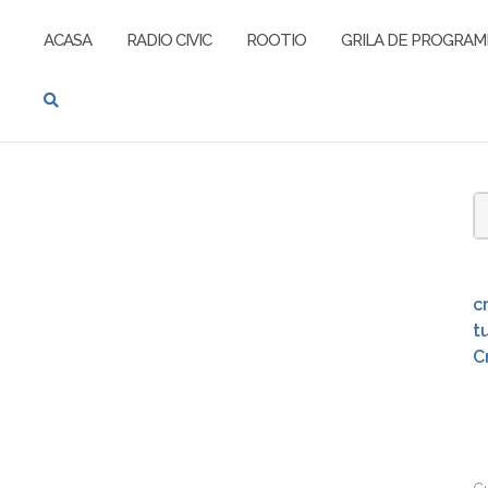
ACASA
RADIO CIVIC
ROOTIO
GRILA DE PROGRAM
S
f
c
t
C