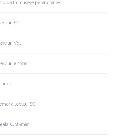
id de frumusețe pentru femei
terviuri SG
terviuri VdJ
terviurile Mirei
tarlez
emoria locului SG
țeta săptămânii