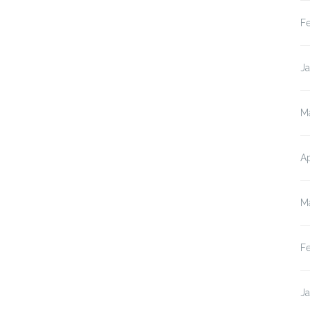
F
J
M
Ap
M
F
J