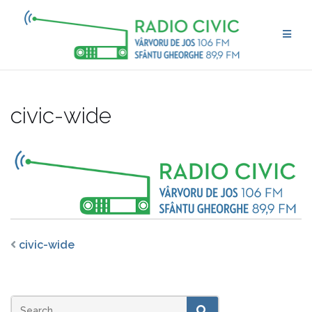
Skip
to
content
civic-wide
civic-wide