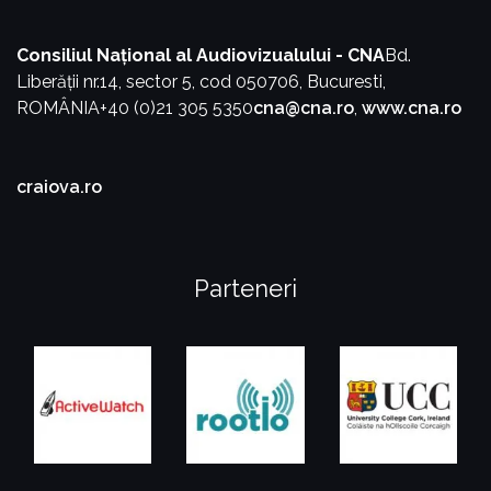
Consiliul Național al Audiovizualului - CNA
Bd.
Liberății nr.14, sector 5, cod 050706, Bucuresti,
ROMÂNIA
+40 (0)21 305 5350
cna@cna.ro
,
www.cna.ro
craiova.ro
Parteneri