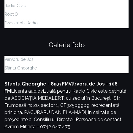
Radio Civic
RootIO
Grassroots Radio
Galerie foto
Vârvoru de Jos
Sfântu Gheorghe
Sfantu Gheorghe - 89,9 FM
Vârvoru de Jos - 106
FM
Licența audiovizuală pentru Radio Civic este deținută
de ASOCIAȚIA MEDALERT, cu sediul în București, Str.
Frumoasă nr. 20, sector 1, CF32509909, reprezentată
prin dna. PĂCURARU DANIELA-MADI, în calitate de
președinte al Consiliului Director.
Persoana de contact:
Avram Mihaita - 0742 047 475