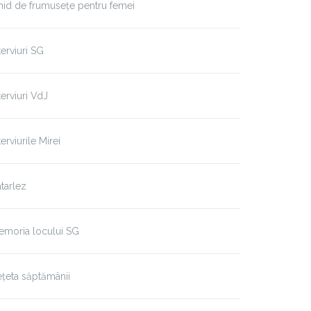
id de frumusețe pentru femei
terviuri SG
terviuri VdJ
terviurile Mirei
tarlez
emoria locului SG
țeta săptămânii