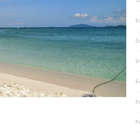
Cu
Ec
Ec
Em
E
E
Fă