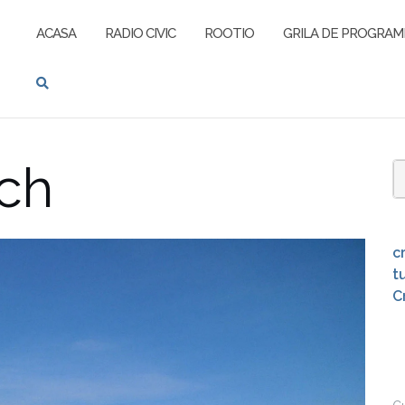
ACASA
RADIO CIVIC
ROOTIO
GRILA DE PROGRAM
ach
S
f
c
t
C