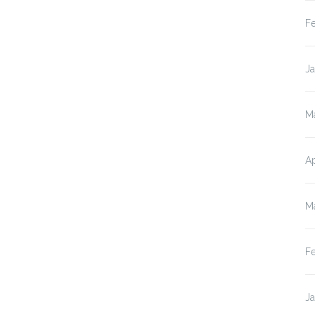
F
J
M
Ap
M
F
J