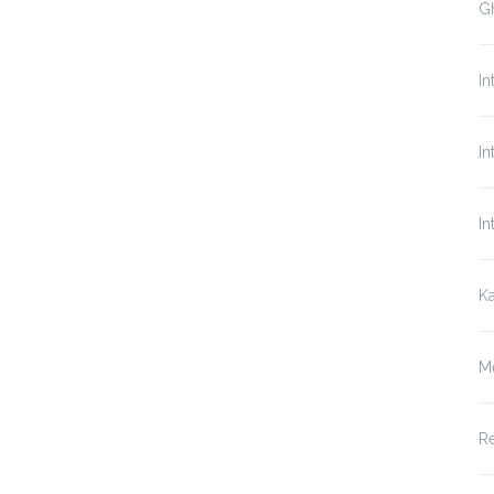
Gh
In
In
In
Ka
M
Re