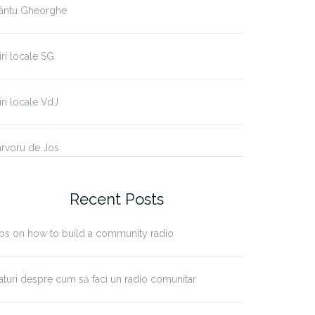
fântu Gheorghe
iri locale SG
iri locale VdJ
rvoru de Jos
Recent Posts
ps on how to build a community radio
aturi despre cum să faci un radio comunitar