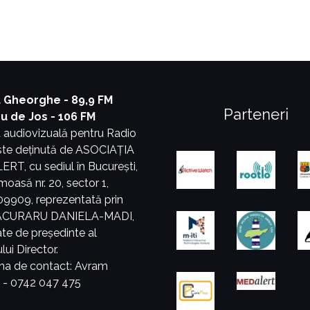
 Gheorghe - 89,9 FM
Parteneri
ru de Jos - 106 FM
 audiovizuală pentru Radio
este deținută de ASOCIAȚIA
T, cu sediul în București,
umoasă nr. 20, sector 1,
9909, reprezentată prin
PĂCURARU DANIELA-MADI,
tate de președinte al
lui Director.
na de contact: Avram
a - 0742 047 475