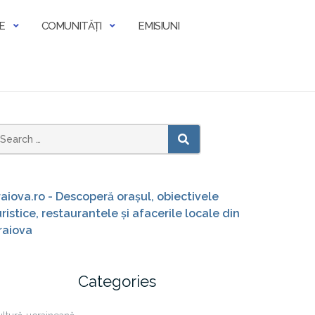
E
COMUNITĂȚI
EMISIUNI
earch
SEARCH
or:
raiova.ro - Descoperă orașul, obiectivele
uristice, restaurantele și afacerile locale din
raiova
Categories