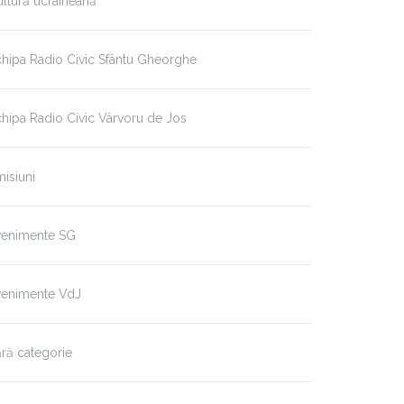
ltură ucraineană
hipa Radio Civic Sfântu Gheorghe
hipa Radio Civic Vârvoru de Jos
isiuni
venimente SG
venimente VdJ
ră categorie