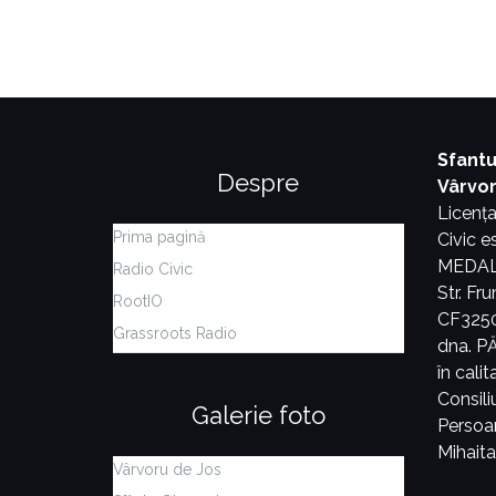
Sfantu
Despre
Vârvo
Licența
Prima pagină
Civic 
MEDALER
Radio Civic
Str. Fr
RootIO
CF3250
Grassroots Radio
dna. 
în cali
Consiliu
Galerie foto
Persoa
Mihait
Vârvoru de Jos