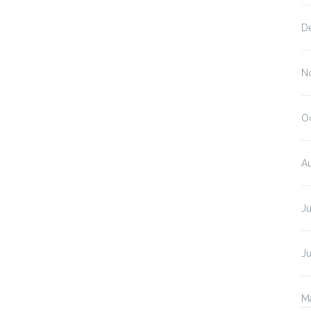
D
N
O
A
Ju
J
M