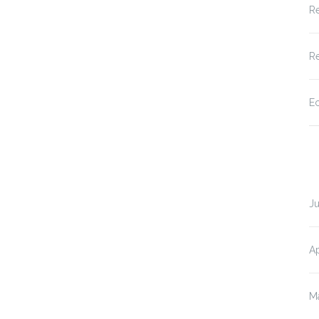
Re
Re
Ec
Ju
Ap
M