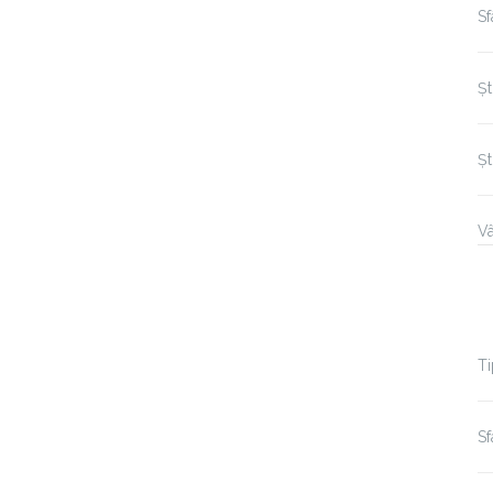
S
Șt
Șt
Vâ
Ti
Sf