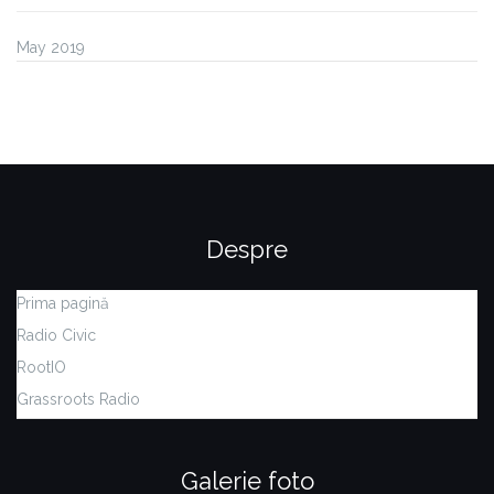
May 2019
Despre
Prima pagină
Radio Civic
RootIO
Grassroots Radio
Galerie foto