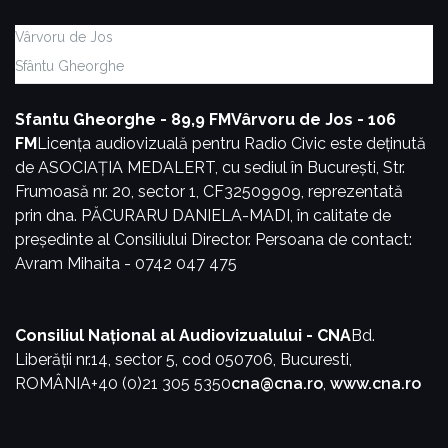
Vârvoru de Jos
Sfântu Gheorghe
Sfantu Gheorghe - 89,9 FM
Vârvoru de Jos - 106
FM
Licența audiovizuală pentru Radio Civic este deținută
de ASOCIAȚIA MEDALERT, cu sediul în București, Str.
Frumoasă nr. 20, sector 1, CF32509909, reprezentată
prin dna. PĂCURARU DANIELA-MADI, în calitate de
președinte al Consiliului Director.
Persoana de contact:
Avram Mihaita - 0742 047 475
Consiliul Național al Audiovizualului - CNA
Bd.
Liberății nr.14, sector 5, cod 050706, Bucuresti,
ROMÂNIA
+40 (0)21 305 5350
cna@cna.ro
,
www.cna.ro