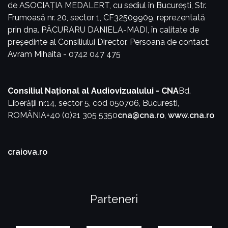
de ASOCIAȚIA MEDALERT, cu sediul în București, Str.
Frumoasă nr. 20, sector 1, CF32509909, reprezentată
prin dna. PĂCURARU DANIELA-MADI, în calitate de
președinte al Consiliului Director.
Persoana de contact:
Avram Mihaita - 0742 047 475
Consiliul Național al Audiovizualului - CNA
Bd.
Liberății nr.14, sector 5, cod 050706, Bucuresti,
ROMÂNIA
+40 (0)21 305 5350
cna@cna.ro
,
www.cna.ro
craiova.ro
Parteneri