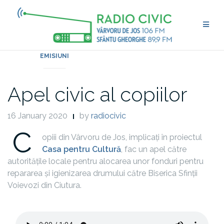
Skip
to
content
EMISIUNI
Apel civic al copiilor
16 January 2020
by
radiocivic
C
opiii din Vârvoru de Jos, implicați în proiectul
Casa pentru Cultură
, fac un apel către
autoritățile locale pentru alocarea unor fonduri pentru
repararea și igienizarea drumului către Biserica Sfinții
Voievozi din Ciutura.