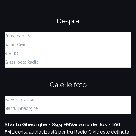
Despre
Prima pagină
Radio Civic
RootIO
Grassroots Radio
Galerie foto
Vârvoru de Jos
Sfântu Gheorghe
Sfantu Gheorghe - 89,9 FM
Vârvoru de Jos - 106
FM
Licența audiovizuală pentru Radio Civic este deținută