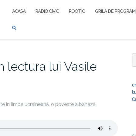
ACASA
RADIO CIVIC
ROOTIO
GRILA DE PROGRAM
 lectura lui Vasile
S
f
c
t
C
ște în limba ucraineană, o poveste albaneză.