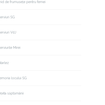
id de frumusețe pentru femei
terviuri SG
terviuri VdJ
terviurile Mirei
tarlez
erviu cu Timoșca Hordei
Interviu cu Maria Hordei
emoria locului SG
țeta săptămânii