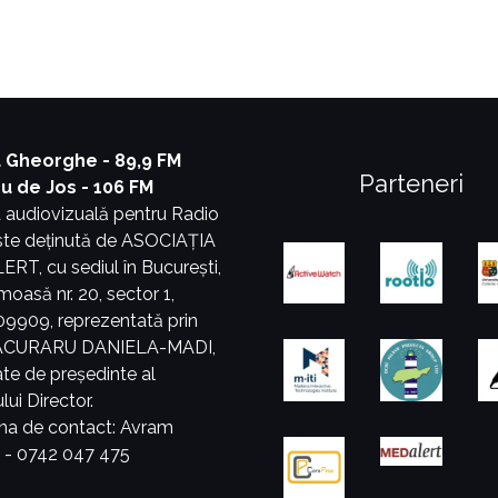
 Gheorghe - 89,9 FM
Parteneri
ru de Jos - 106 FM
 audiovizuală pentru Radio
este deținută de ASOCIAȚIA
T, cu sediul în București,
umoasă nr. 20, sector 1,
9909, reprezentată prin
PĂCURARU DANIELA-MADI,
tate de președinte al
lui Director.
na de contact: Avram
a - 0742 047 475