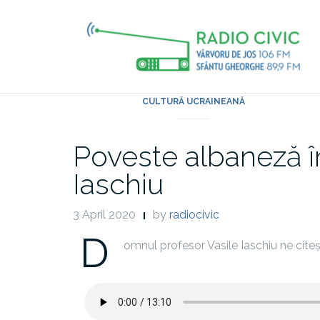
Skip
to
content
CULTURĂ UCRAINEANĂ
Poveste albaneză în
Iaschiu
3 April 2020
by
radiocivic
D
omnul profesor Vasile Iaschiu ne cite