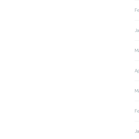
F
J
M
Ap
M
F
J