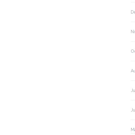
D
N
O
A
Ju
J
M