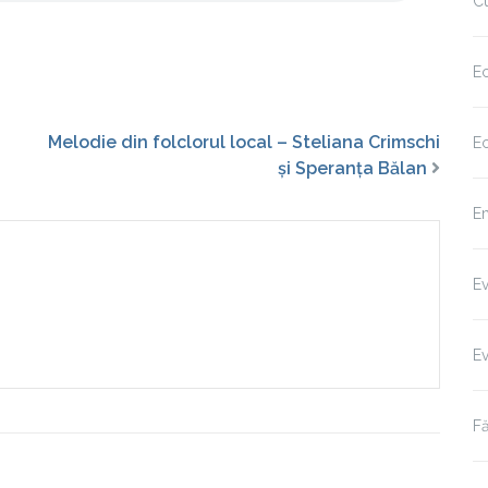
Cu
Ec
Melodie din folclorul local – Steliana Crimschi
Ec
și Speranța Bălan
Em
E
E
Fă