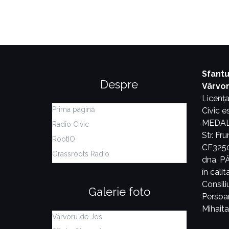
Sfantu
Despre
Vârvo
Licența
Prima pagină
Civic 
MEDALER
Radio Civic
Str. Fr
RootIO
CF3250
Grassroots Radio
dna. 
în cali
Consiliu
Galerie foto
Persoa
Mihait
Vârvoru de Jos