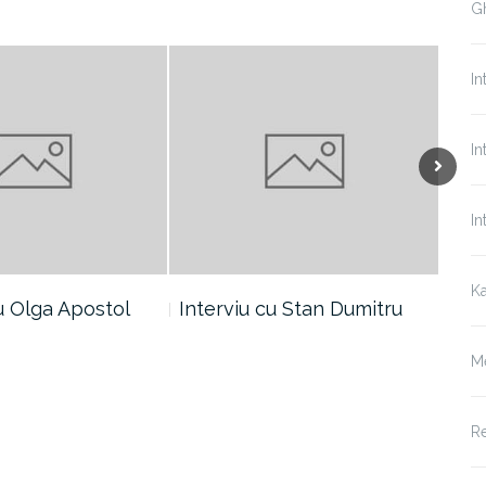
Gh
In
In
Next
In
Ka
cu Olga Apostol
Interviu cu Stan Dumitru
Int
M
Re