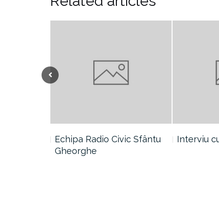
Related articles
Previous
vic Vârvoru
Echipa Radio Civic Sfântu
Interviu 
Gheorghe