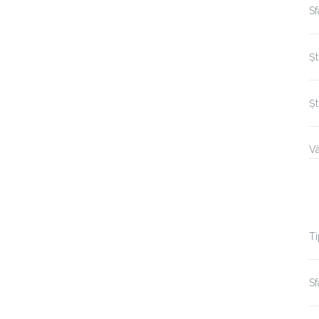
S
Șt
Șt
Vâ
Ti
Sf