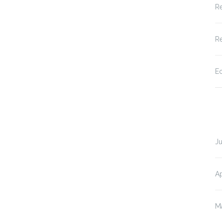
Re
Re
Ec
Ju
Ap
M