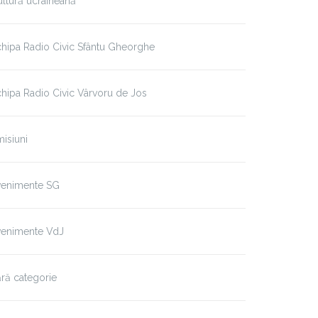
ltură ucraineană
hipa Radio Civic Sfântu Gheorghe
hipa Radio Civic Vârvoru de Jos
isiuni
venimente SG
venimente VdJ
ră categorie