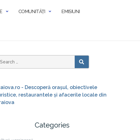
E
COMUNITĂȚI
EMISIUNI
earch
SEARCH
or:
raiova.ro - Descoperă orașul, obiectivele
uristice, restaurantele și afacerile locale din
raiova
Categories