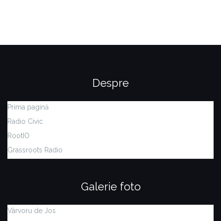
Despre
Prima pagină
Radio Civic
RootIO
Grassroots Radio
Galerie foto
Vârvoru de Jos