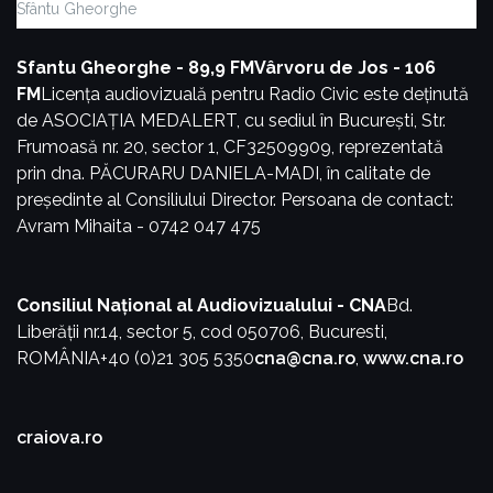
Sfântu Gheorghe
Sfantu Gheorghe - 89,9 FM
Vârvoru de Jos - 106
FM
Licența audiovizuală pentru Radio Civic este deținută
de ASOCIAȚIA MEDALERT, cu sediul în București, Str.
Frumoasă nr. 20, sector 1, CF32509909, reprezentată
prin dna. PĂCURARU DANIELA-MADI, în calitate de
președinte al Consiliului Director.
Persoana de contact:
Avram Mihaita - 0742 047 475
Consiliul Național al Audiovizualului - CNA
Bd.
Liberății nr.14, sector 5, cod 050706, Bucuresti,
ROMÂNIA
+40 (0)21 305 5350
cna@cna.ro
,
www.cna.ro
craiova.ro