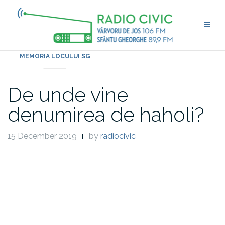
Skip
to
content
MEMORIA LOCULUI SG
De unde vine
denumirea de haholi?
15 December 2019
by
radiocivic