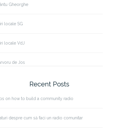
fântu Gheorghe
iri locale SG
iri locale VdJ
erviu cu Maria Hordei
Interviu Paraschiva Ivanov
(Tanti Pasa)
rvoru de Jos
Recent Posts
ps on how to build a community radio
aturi despre cum să faci un radio comunitar