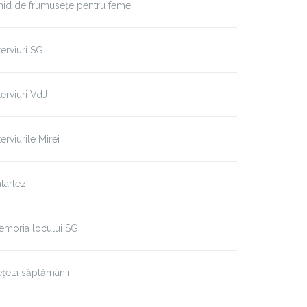
id de frumusețe pentru femei
terviuri SG
terviuri VdJ
terviurile Mirei
tarlez
emoria locului SG
țeta săptămânii