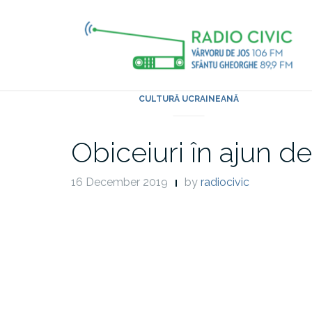
Skip
to
content
CULTURĂ UCRAINEANĂ
Obiceiuri în ajun de
16 December 2019
by
radiocivic