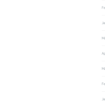
F
J
M
Ap
M
F
J