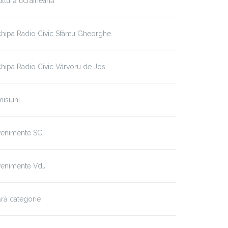
ltură ucraineană
hipa Radio Civic Sfântu Gheorghe
hipa Radio Civic Vârvoru de Jos
isiuni
venimente SG
venimente VdJ
ră categorie