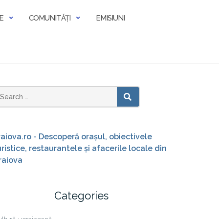
E
COMUNITĂȚI
EMISIUNI
earch
SEARCH
or:
raiova.ro - Descoperă orașul, obiectivele
uristice, restaurantele și afacerile locale din
raiova
Categories