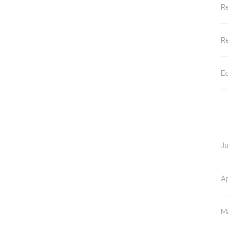
Re
Re
Ec
Ju
Ap
M