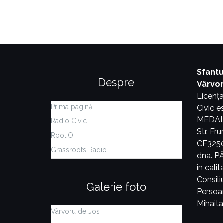
Sfantu
Despre
Vârvo
Licența
Prima pagină
Civic 
MEDALER
Radio Civic
Str. Fr
RootIO
CF3250
Grassroots Radio
dna. 
în cali
Consiliu
Galerie foto
Persoa
Mihait
Vârvoru de Jos