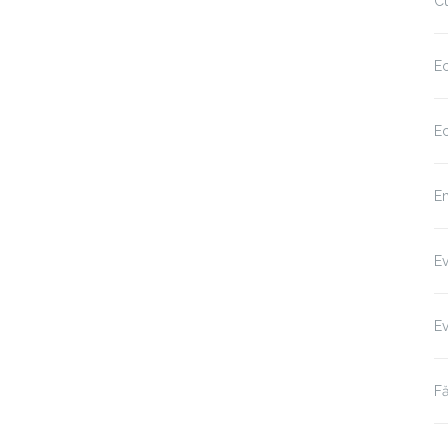
Cu
Ec
Ec
Em
E
E
Fă