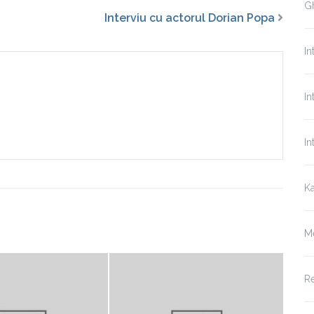
Gh
Interviu cu actorul Dorian Popa
In
In
In
Ka
M
Re