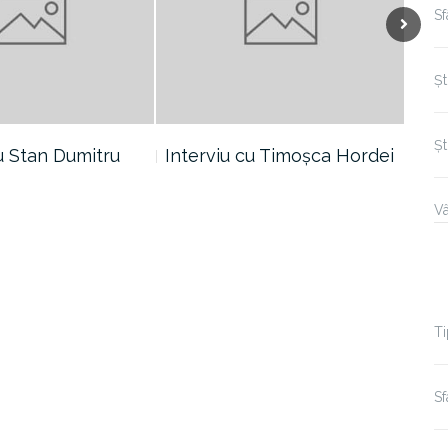
S
Next
Șt
Șt
cu Stan Dumitru
Interviu cu Timoșca Hordei
Int
Vâ
Ti
Sf