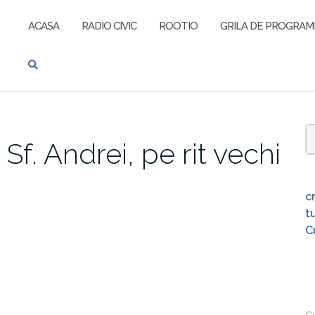
ACASA
RADIO CIVIC
ROOTIO
GRILA DE PROGRAM
 Sf. Andrei, pe rit vechi
S
f
c
t
C