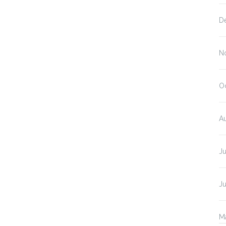
D
N
O
A
Ju
J
M