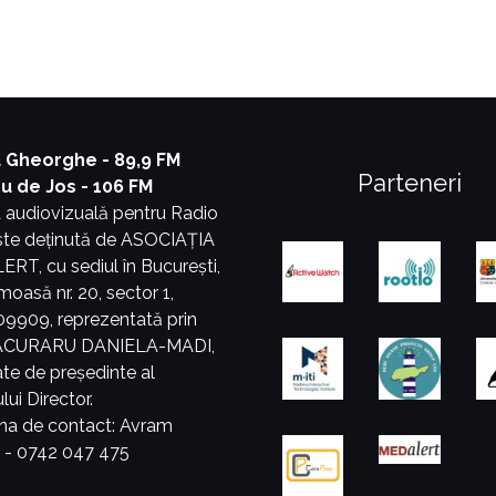
 Gheorghe - 89,9 FM
Parteneri
ru de Jos - 106 FM
 audiovizuală pentru Radio
este deținută de ASOCIAȚIA
T, cu sediul în București,
umoasă nr. 20, sector 1,
9909, reprezentată prin
PĂCURARU DANIELA-MADI,
tate de președinte al
lui Director.
na de contact: Avram
a - 0742 047 475